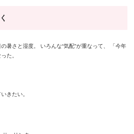
く
暑さと湿度。 いろんな“気配”が重なって、 「今年
なった。
ていきたい。