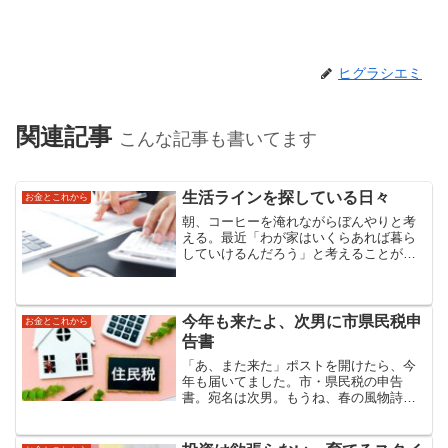
ヒグラシエミ
関連記事
こんな記事も書いてます
生活ラインを探している日々
お金とこれから
朝、コーヒーを淹れながらぼんやりと考
える。最近「わが家はいくらあれば暮ら
していけるんだろう」と考えることが増
えた。 働き方をどう整えるか...その答え
を探しているはずなのに、実はその前提
となる“生活ライン”がまだモヤッとしてい
る。働き方の迷...
今年も来たよ、次男に市県民税申
お金とこれから
告書
「あ、また来た」ポストを開けたら、今
年も届いてました。市・県民税の申告
書。宛名は次男。もうね、春の風物詩で
すよ。職業欄に「無職」、理由欄に「浪
人生」…書きながらちょっと切なくなっ
たのは、ここだけの話です（笑）来年は