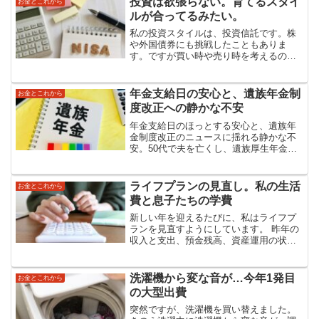
投資は欲張らない。育てるスタイ
お金とこれから
「大学生」って書けるといい...
ルが合ってるみたい。
私の投資スタイルは、投資信託です。株
や外国債券にも挑戦したこともありま
す。ですが買い時や売り時を考えるのが
面倒で、いつの間にか証券口座にお金を
入れっぱなしにしていました。6年ほど前
に投信積立を始めたところ、放ったらか
年金支給日の安心と、遺族年金制
お金とこれから
しているのに金額が増えて...
度改正への静かな不安
年金支給日のほっとする安心と、遺族年
金制度改正のニュースに揺れる静かな不
安。50代で夫を亡くし、遺族厚生年金で
暮らす当事者として感じたことを綴りま
した。制度は変わっても、遺族の生活に
寄り添う仕組みであってほしいという思
ライフプランの見直し。私の生活
お金とこれから
いを込めて
費と息子たちの学費
新しい年を迎えるたびに、私はライフプ
ランを見直すようにしています。 昨年の
収入と支出、預金残高、資産運用の状況
などをExcelにまとめて、 「このままの
ペースで暮らしたら、あと何年もつの
か？」をざっくりと試算しています。死
洗濯機から変な音が…今年1発目
お金とこれから
別シングルマザーに...
の大型出費
突然ですが、洗濯機を買い替えました。