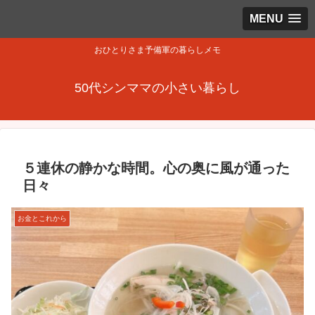
MENU
おひとりさま予備軍の暮らしメモ
50代シンママの小さい暮らし
５連休の静かな時間。心の奥に風が通った
日々
お金とこれから