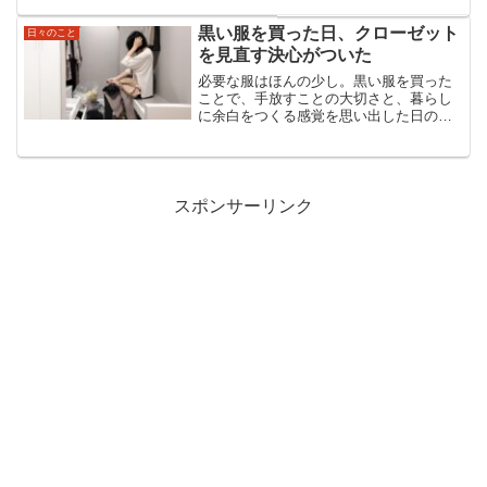
ころ。壁一面を覆う壁面収納の解体幅
120cm、高さ180cmの本棚。さらに上置
黒い服を買った日、クローゼット
日々のこと
きがついたものが...
を見直す決心がついた
必要な服はほんの少し。黒い服を買った
ことで、手放すことの大切さと、暮らし
に余白をつくる感覚を思い出した日の記
録です。
スポンサーリンク