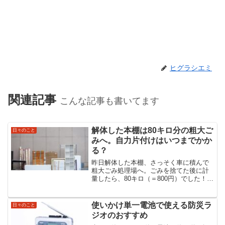
ヒグラシエミ
関連記事
こんな記事も書いてます
解体した本棚は80キロ分の粗大ご
日々のこと
みへ。自力片付けはいつまでかか
る？
昨日解体した本棚、さっそく車に積んで
粗大ごみ処理場へ。ごみを捨てた後に計
量したら、80キロ（＝800円）でした！わ
れながら頑張った！自画自賛。不用品処
分を自分でやるのが一番安いマンション
から駐車場まで板を運ぶところを人に見
使いかけ単一電池で使える防災ラ
日々のこと
られたくなくてコソ...
ジオのおすすめ