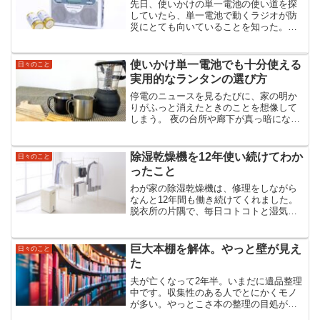
先日、使いかけの単一電池の使い道を探
していたら、単一電池で動くラジオが防
災にとても向いていることを知った。停
電や災害時、最も頼りになる情報源はラ
ジオ。スマホは充電が切れると使えなく
なるけれど、電池式ラジオなら長時間使
使いかけ単一電池でも十分使える
日々のこと
える。「ひとつ持っておく...
実用的なランタンの選び方
停電のニュースを見るたびに、家の明か
りがふっと消えたときのことを想像して
しまう。 夜の台所や廊下が真っ暗になる
と、思った以上に心細い。 そんな時に頼
りになるのが、電池式のランタン。先
日、使いかけの単一電池をどう活かそう
除湿乾燥機を12年使い続けてわか
日々のこと
かと探していたら、 ラ...
ったこと
わが家の除湿乾燥機は、修理をしながら
なんと12年間も働き続けてくれました。
脱衣所の片隅で、毎日コトコトと湿気を
吸い取ってくれる小さな相棒。そろそろ
新しいものに買い替えたいな…と思って
探したけれど、結局選んだのは いま使っ
巨大本棚を解体。やっと壁が見え
日々のこと
ている乾燥機の後継...
た
夫が亡くなって2年半。いまだに遺品整理
中です。収集性のある人でとにかくモノ
が多い。やっとこさ本の整理の目処がつ
いて壁面収納の本棚の解体に着手したと