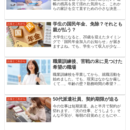
帳の残高を見て揺れた気持ちと、これか
らの家計を立て直すための小さな決意を
綴りました。
学生の国民年金、免除？それとも
お金とこれから
親が払う？
大学生になると、20歳を迎えたタイミン
グで「国民年金加入のお知らせ」が届き
ますよね。でも、学生って収入が少ない
ことが多いし、「払わなくてもいい
の？」と疑問に思う方も多いのではない
でしょうか。わが家でも、長男が20歳を
職業訓練後、苦戦の末に見つけた
お金とこれから
迎えたときにこの問題に直...
希望の職場
職業訓練校を卒業してから、就職活動を
始めました。でも、現実はなかなか厳し
くて…。年齢の壁？勤務時間の希望？理
由はわからないけれど、履歴書を送って
も即不採用。面接まで進んでも、結果は
お祈りの連続。「もうダメかも」と思い
50代派遣社員、契約期限が迫る
お金とこれから
始めた頃、やっとご縁のあ...
今の仕事は短期派遣。あと半月で契約が
切れます。「次の仕事、どうしよう」そ
んな不安が、毎朝の目覚めとともにやっ
てきます。担当者には「次も働きたい」
と伝えてあります。でも、いまだに次の
仕事の打診はなし。以前、「ぶっちゃ