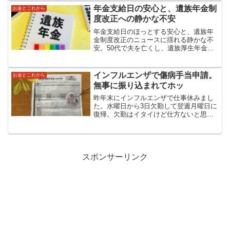
け、仕事ありますか？」と聞...
年金支給日の安心と、遺族年金制
お金とこれから
度改正への静かな不安
年金支給日のほっとする安心と、遺族年
金制度改正のニュースに揺れる静かな不
安。50代で夫を亡くし、遺族厚生年金で
暮らす当事者として感じたことを綴りま
した。制度は変わっても、遺族の生活に
寄り添う仕組みであってほしいという思
インフルエンザで傷病手当申請。
お金とこれから
いを込めて
無事に振り込まれてホッ
昨年末にインフルエンザで仕事休みまし
た。水曜日から3日欠勤して翌週月曜日に
復帰。欠勤はイタイけど仕方ないと思っ
ていたら、派遣仲間が「傷病手当もらえ
るんじゃない？」目からウロコでした。
書類を揃えるのは大変でしたが、2日分の
傷病手当ゲットできま...
スポンサーリンク