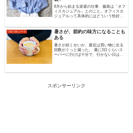
8月から始まる派遣の仕事、服装は「オフ
ィスカジュアル」とのこと。オフィスカ
ジュアルって具体的にはどういう恰好な
んでしょう。何がOKで何がNGなのか、
オバサンにはよくわかりません。オフィ
スカジュアルはどこまで許される？一般
暑さが、節約の味方になることも
つれづれノート
的にオフィスカジュア...
ある
暑さが続くせいか、最近は買い物に出る
回数がぐっと減った。 週に3日くらいス
ーパーに行けば十分で、行かない日は
「まぁいいや、家にあるもので何とかし
よう」と思えてしまう。家計は正直きび
しいのだけれど、だからといって何かを
切り詰めたり、けちけちし...
スポンサーリンク