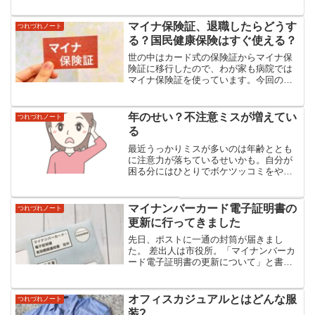
えばすぐに“あの頃”の空気に戻れる人がい
るというのは、 なんて心強いことなんだ
ろう。店に入って席に着いた瞬間、 「変
マイナ保険証、退職したらどうす
つれづれノート
わらんね...
る？国民健康保険はすぐ使える？
世の中はカード式の保険証からマイナ保
険証に移行したので、わが家も病院では
マイナ保険証を使っています。今回の退
職で社会保険を国民健康保険に切り替え
るのですが、マイナ保険証だと何が違う
のでしょうか？結論からいうと、マイナ
年のせい？不注意ミスが増えてい
つれづれノート
保険証になっても健康保険...
る
最近うっかりミスが多いのは年齢ととも
に注意力が落ちているせいかも。自分が
困る分にはひとりでボケツッコミをやっ
て、いつかランチ会の笑い話にでもなれ
ばいいやって思ってる。でも他人に迷惑
をかけるのはダメよね。先日とうとう周
マイナンバーカード電子証明書の
つれづれノート
りの人に迷惑かけてしまっ...
更新に行ってきました
先日、ポストに一通の封筒が届きまし
た。 差出人は市役所。「マイナンバーカ
ード電子証明書の更新について」と書か
れた案内です。「えっ、もう更新？」
と、思わず声が出ました。 マイナンバー
カードを手に取って確認してみると、有
オフィスカジュアルとはどんな服
つれづれノート
効期限はまだ5年も先。 ...
装?