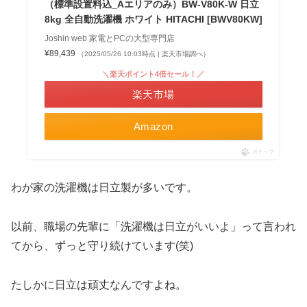
（標準設置料込_Aエリアのみ）BW-V80K-W 日立
8kg 全自動洗濯機 ホワイト HITACHI [BWV80KW]
Joshin web 家電とPCの大型専門店
¥89,439
（2025/05/26 10:03時点 | 楽天市場調べ）
＼楽天ポイント4倍セール！／
楽天市場
Amazon
ポチップ
わが家の洗濯機は日立製が多いです。
以前、職場の先輩に「洗濯機は日立がいいよ」って言われ
てから、ずっと守り続けています(笑)
たしかに日立は頑丈なんですよね。