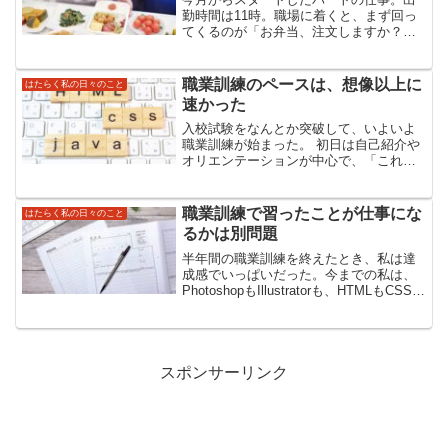
勤時間は11時。職場に着くと、まず回っ
てくるのが「お弁当、注文しますか？」
の紙が回ってくる。私は「持参してま
す」と答える。すると、たいてい「えら
いね〜」「すごいね〜」と言われる。で
職業訓練のペースは、想像以上に
はたらく私の日々のこと
も、実はそんなに立派な理...
速かった
入校試験をなんとか突破して、いよいよ
職業訓練が始まった。 初日は自己紹介や
オリエンテーションが中心で、「これな
らついていけそう」と胸をなでおろし
た。 けれど、その安心は翌日にはあっさ
り裏切られることになる。授業は、思っ
職業訓練で習ったことが仕事にな
はたらく私の日々のこと
ていた以上に速かった。...
るかは別問題
半年間の職業訓練を終えたとき、私は達
成感でいっぱいだった。今までの私は、
PhotoshopもIllustratorも、HTMLもCSSも
「多少は知っている」程度だった。 独学
で積み上げた貯金はあるものの、自信が
なくて仕事につなげることができ...
スポンサーリンク