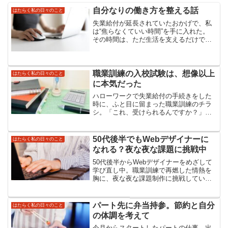
自分なりの働き方を整える話
はたらく私の日々のこと
失業給付が延長されていたおかげで、私
は“焦らなくていい時間”を手に入れた。
その時間は、ただ生活を支えるだけでは
なく、働き方そのものを見直すきっかけ
にもなった。50代半ばの就職活動は、若
い頃とはまったく違う。 体力も、気力
も、生活の事情も、...
職業訓練の入校試験は、想像以上
はたらく私の日々のこと
に本気だった
ハローワークで失業給付の手続きをした
時に、ふと目に留まった職業訓練のチラ
シ。「これ、受けられるんですか？」と
聞いたら「あなたの場合は大丈夫です
よ」とのこと。給付の受給期間の残存日
数によって受けられるものと受けられな
50代後半でもWebデザイナーに
はたらく私の日々のこと
いものがあるらしい。私は興...
なれる？夜な夜な課題に挑戦中
50代後半からWebデザイナーをめざして
学び直し中。職業訓練で再燃した情熱を
胸に、夜な夜な課題制作に挑戦していま
す。未経験・実績ゼロでも一歩ずつ前へ
進むリアルな成長記録です。
パート先に弁当持参。節約と自分
はたらく私の日々のこと
の体調を考えて
今月からスタートしたパートの仕事。出