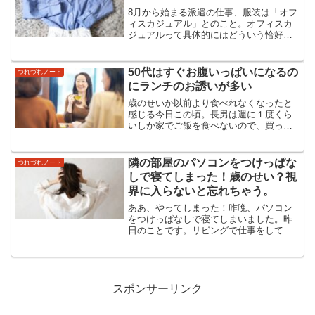
8月から始まる派遣の仕事、服装は「オフ
ィスカジュアル」とのこと。オフィスカ
ジュアルって具体的にはどういう恰好な
んでしょう。何がOKで何がNGなのか、
オバサンにはよくわかりません。オフィ
スカジュアルはどこまで許される？一般
50代はすぐお腹いっぱいになるの
つれづれノート
的にオフィスカジュア...
にランチのお誘いが多い
歳のせいか以前より食べれなくなったと
感じる今日この頃。長男は週に１度くら
いしか家でご飯を食べないので、買った
食材が全然減らない。おかずを作っても1
週間くらいかけて食べてる感じ。そんな
私に今月は既に2回、ランチのお誘いが来
隣の部屋のパソコンをつけっぱな
つれづれノート
てます。50代にがっ...
しで寝てしまった！歳のせい？視
界に入らないと忘れちゃう。
ああ、やってしまった！昨晩、パソコン
をつけっぱなしで寝てしまいました。昨
日のことです。リビングで仕事をしてい
たら、突然長男が帰宅しました。急いで
夕飯の支度をするために、隣の仕事部屋
にパソコンを移動させました。作業の途
中だったので、時々パソコ...
スポンサーリンク