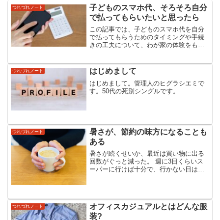
子どものスマホ代、そろそろ自分
つれづれノート
で払ってもらいたいと思ったら
この記事では、子どものスマホ代を自分
で払ってもらうためのタイミングや手続
きの工夫について、わが家の体験をもと
に紹介します。スマホ代やネット代など
の通信料金の見直しをしたい。現在スマ
ホ代は家族3人分家計から支払っているの
はじめまして
つれづれノート
ですが、どうやら子供た...
はじめまして。管理人のヒグラシエミで
す。50代の死別シングルです。
暑さが、節約の味方になることも
つれづれノート
ある
暑さが続くせいか、最近は買い物に出る
回数がぐっと減った。 週に3日くらいス
ーパーに行けば十分で、行かない日は
「まぁいいや、家にあるもので何とかし
よう」と思えてしまう。家計は正直きび
しいのだけれど、だからといって何かを
切り詰めたり、けちけちし...
オフィスカジュアルとはどんな服
つれづれノート
装?