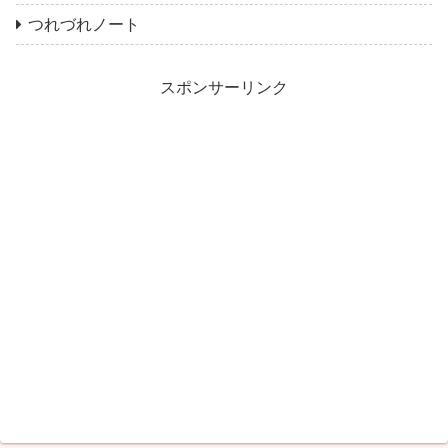
家族とわたし
日々のこと
はたらく私の日々のこと
買い物メモ
わたしのからだと心
お金とこれから
ひとりごはん日記
つれづれノート
スポンサーリンク