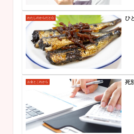
ひ
わたしのからだと心
死
お金とこれから