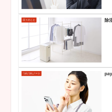
除
日々のこと
p
つれづれノート