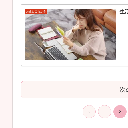
生
お金とこれから
次
前
1
2
へ