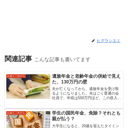
ヒグラシエミ
関連記事
こんな記事も書いてます
遺族年金と老齢年金の併給で見え
お金とこれから
た、130万円の壁
夫が亡くなってから、遺族年金を受け取
るようになりました。夫はごく普通の会
社員で、年収は550万円ほど。この収入を
もとに、遺族厚生年金の金額をざっくり
試算してみたところ、「あれ？私が今か
ら厚生年金を増やしても、これを超える
学生の国民年金、免除？それとも
お金とこれから
のは難しいかも…」そ...
親が払う？
大学生になると、20歳を迎えたタイミン