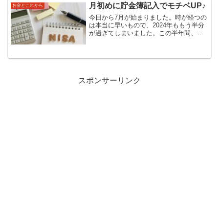
る。働き方の迷...
月初めに貯金簿記入でモチベUP♪
お金とこれから
今日から7月が始まりました。時が経つの
は本当に早いもので、2024年ももう半分
が過ぎてしまいました。この半年間、私
は何をしていたのだろう。昨日のことさ
え曖昧な私です（笑）。月が替わったの
で、家計簿を締めて残高を貯金簿に記入
しました。この瞬間...
スポンサーリンク