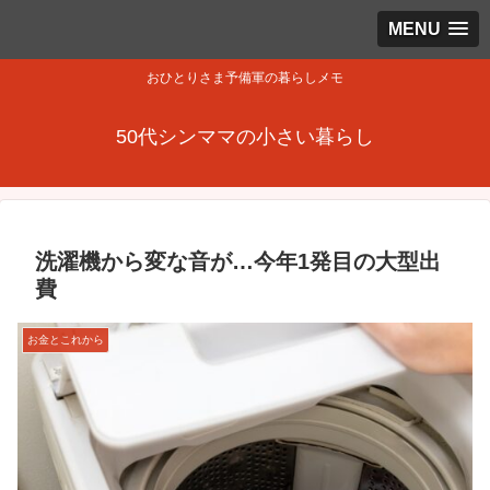
MENU
おひとりさま予備軍の暮らしメモ
50代シンママの小さい暮らし
洗濯機から変な音が…今年1発目の大型出
費
お金とこれから