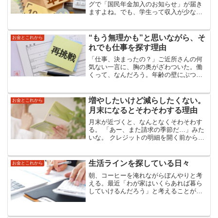
グで「国民年金加入のお知らせ」が届き
ますよね。でも、学生って収入が少ない
ことが多いし、「払わなくてもいい
の？」と疑問に思う方も多いのではない
でしょうか。わが家でも、長男が20歳を
“もう無理かも”と思いながら、そ
お金とこれから
迎えたときにこの問題に直...
れでも仕事を探す理由
「仕事、決まったの？」ご近所さんの何
気ない一言に、胸の奥がざわついた。働
くって、なんだろう。年齢の壁にぶつか
りながらも、もう一度スキルを活かした
いと願う私の、静かな決意の記録です。
ご近所さんとのやりとりから始まる日常
増やしたいけど減らしたくない。
お金とこれから
の一コマご近所さんに仕事...
月末になるとそわそわする理由
月末が近づくと、なんとなくそわそわす
る。 「あー、また請求の季節だ…」みた
いな。 クレジットの明細を開く前から、
ちょっと身構えてしまう。遺族年金とパ
ート収入だけじゃ足りないのは、もうわ
かりきっている。 次男の生活費もあるし
生活ラインを探している日々
お金とこれから
ね。 気づけば、夫...
朝、コーヒーを淹れながらぼんやりと考
える。最近「わが家はいくらあれば暮ら
していけるんだろう」と考えることが増
えた。 働き方をどう整えるか...その答え
を探しているはずなのに、実はその前提
となる“生活ライン”がまだモヤッとしてい