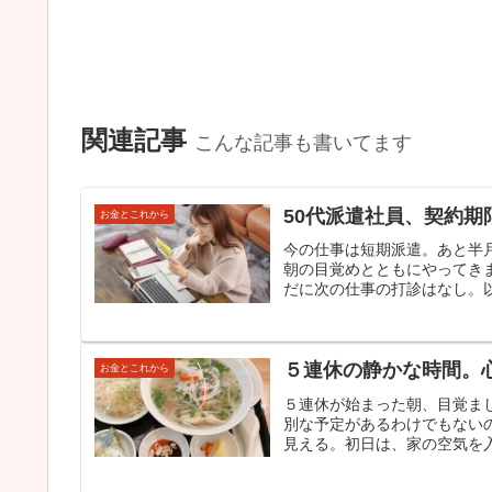
関連記事
こんな記事も書いてます
50代派遣社員、契約期
お金とこれから
今の仕事は短期派遣。あと半
朝の目覚めとともにやってき
だに次の仕事の打診はなし。以
５連休の静かな時間。
お金とこれから
５連休が始まった朝、目覚ま
別な予定があるわけでもないの
見える。初日は、家の空気を入