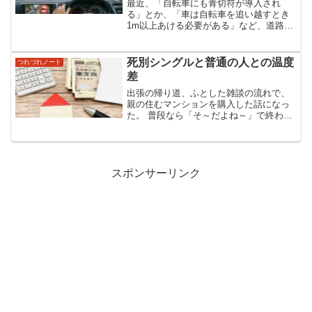
最近、「自転車にも青切符が導入され
る」とか、「車は自転車を追い越すとき
1m以上あける必要がある」など、道路の
ルールが大きく変わるというニュースを
よく見かけるようになりました。普段か
ら車を運転している私にとって、これは
死別シングルと普通の人との温度
つれづれノート
他人事ではなくて、ちゃん...
差
出張の帰り道、ふとした雑談の流れで、
親の住むマンションを購入した話になっ
た。 普段なら「そ～だよね～」で終わる
はずの話が、その日は違った。 相手の表
情が固まった瞬間、胸の奥で小さく「や
ばっ」と思った。そのとき初めて気づい
た。 私の事情を知ら...
スポンサーリンク