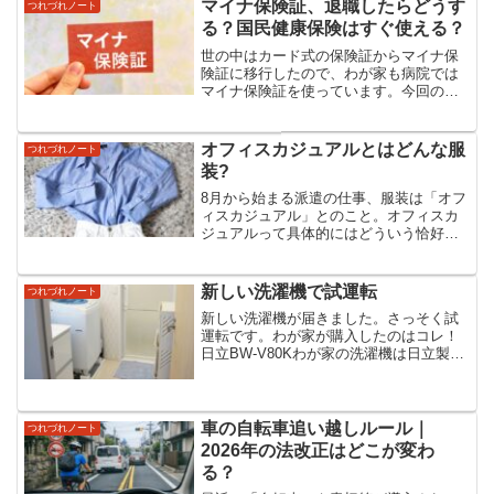
に雪が積もるとは。雪道を歩いて通勤に
マイナ保険証、退職したらどうす
つれづれノート
ワクワクの訳雪で道路凍結...
る？国民健康保険はすぐ使える？
世の中はカード式の保険証からマイナ保
険証に移行したので、わが家も病院では
マイナ保険証を使っています。今回の退
職で社会保険を国民健康保険に切り替え
るのですが、マイナ保険証だと何が違う
のでしょうか？結論からいうと、マイナ
オフィスカジュアルとはどんな服
つれづれノート
保険証になっても健康保険...
装?
8月から始まる派遣の仕事、服装は「オフ
ィスカジュアル」とのこと。オフィスカ
ジュアルって具体的にはどういう恰好な
んでしょう。何がOKで何がNGなのか、
オバサンにはよくわかりません。オフィ
スカジュアルはどこまで許される？一般
新しい洗濯機で試運転
つれづれノート
的にオフィスカジュア...
新しい洗濯機が届きました。さっそく試
運転です。わが家が購入したのはコレ！
日立BW-V80Kわが家の洗濯機は日立製が
多いです。以前、職場の先輩に「洗濯機
は日立がいいよ」って言われてから、ず
っと守り続けています(笑)たしかに日立は
頑丈なんですよ...
車の自転車追い越しルール｜
つれづれノート
2026年の法改正はどこが変わ
る？