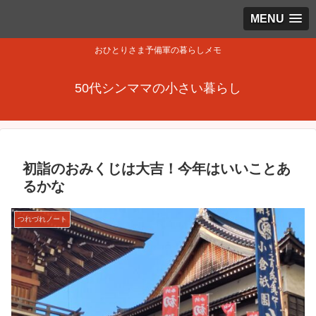
MENU
おひとりさま予備軍の暮らしメモ
50代シンママの小さい暮らし
初詣のおみくじは大吉！今年はいいことあ
るかな
つれづれノート