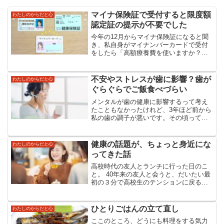
マイナ保険証で受付すると限度額
わたしのからだと心
認定証の提示が不要でした
今年の12月からマイナ保険証になると聞
き、私自身がマイナンバーカードで受付
をしたら「高額療養費を使いますか？」
的な画面が出てきた。「もしかしてアト
ピー性皮膚炎の長男が薬をもらいに行く
場合、マイナ受付したら限度額認定証の
不安やストレスが歯に影響？歯が
わたしのからだと心
提示が要らなくなるので...
ぐらぐらでご飯食べづらい
メンタルが歯の健康に影響するって考え
たこともなかったけれど、3年ほど前から
私の歯の調子が悪いです。その頃って夫
の癌の再発するちょっと前なんですね。
夫の様子を見て心配していたのかなぁ。
歯周病悪化の原因は歯磨き不足だけでは
健康の話題が、ちょっと身近にな
わたしのからだと心
ない歯周病って歯磨きを...
ってきた話
高校時代の友人とランチに行った日のこ
と。 40年来の友人と会うと、だいたい最
初の３分で高校生のテンションに戻る。
笑い方もツッコミ方も、あの頃のまま。
こういうの、ほんと不思議。料理をつつ
きながら近況を話していたら、 友人がふ
ひとりごはんの立て直し
わたしのからだと心
と 「最近、血...
ここのところ、どうにも料理をする気力