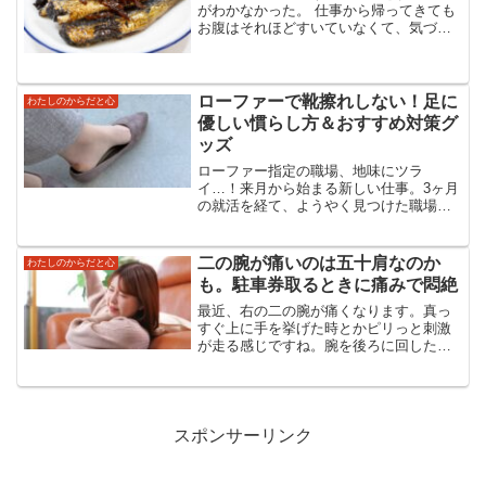
がわかなかった。 仕事から帰ってきても
お腹はそれほどすいていなくて、気づけ
ばシリアルで済ませる夜が続いていた。
軽いはずなのに、なぜか体重は増える。
体って、手を抜いたところをすぐに見抜
いてくるんだなぁと、ち...
ローファーで靴擦れしない！足に
わたしのからだと心
優しい慣らし方＆おすすめ対策グ
ッズ
ローファー指定の職場、地味にツラ
イ…！来月から始まる新しい仕事。3ヶ月
の就活を経て、ようやく見つけた職場で
す。制服はないけれど、「服装のトーン
は揃えてください」とのこと。そして、
靴はローファー指定。長年スニーカーを
二の腕が痛いのは五十肩なのか
わたしのからだと心
愛用してきた私にとって、ロ...
も。駐車券取るときに痛みで悶絶
最近、右の二の腕が痛くなります。真っ
すぐ上に手を挙げた時とかピリっと刺激
が走る感じですね。腕を後ろに回した時
も「イテテ」となります。以前、左の二
の腕も同じようになって「五十肩」の診
断でした。飲み薬と電気治療で2年くらい
整形外科に通いました。...
スポンサーリンク