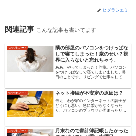
ヒグラシエミ
関連記事
こんな記事も書いてます
隣の部屋のパソコンをつけっぱな
つれづれノート
しで寝てしまった！歳のせい？視
界に入らないと忘れちゃう。
ああ、やってしまった！昨晩、パソコン
をつけっぱなしで寝てしまいました。昨
日のことです。リビングで仕事をしてい
たら、突然長男が帰宅しました。急いで
夕飯の支度をするために、隣の仕事部屋
にパソコンを移動させました。作業の途
ネット接続が不安定の原因は？
つれづれノート
中だったので、時々パソコ...
最近、わが家のインターネットの調子が
どうにも悪い。急に繋がらなくなった
り、パソコンのブラウザが固まったり。
動画を見ていると途中で止まるし、オン
ラインでの作業もスムーズにいかない。
パソコンだけじゃない。スマホもタブレ
ットも、Wi-Fiに繋がっ...
月末なので家計簿記帳したかった
つれづれノート