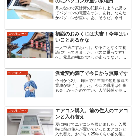
のにパソコンが重い水曜日
月末なので家計簿の記帳をしようと思っ
てパソコンの電源をオン。あれ、なんだ
かパソコンが重い。あ、そうだ。今日は
水曜日。Windowsアップデートがあるの
かな。毎週アップデートしなくていいの
に、と思うのは私だけ？アップデート中
初詣のおみくじは大吉！今年はい
つれづれノート
はパソコンがものす...
いことあるかな
一人で過ごすお正月。やることなくて初
詣に行ってきました。バスに乗って神社
へ。元旦の朝はバスしか走ってない。車
がいない街中の道は新鮮で、心なしか空
気も澄んでいる気がしました。初詣の人
出も少なく、並ばずにお参りできまし
派遣契約満了で今日から無職です
つれづれノート
た。おみくじを引くと「大吉...
今日から2月。昨日で半年間の短期派遣の
業務が終了しました。今回の職場は仕事
も楽しかったのですが、人間関係が良す
ぎて終わってしまうのが名残惜しかった
です。外に出る勇気がなかった私の背中
を押してくれました。子育て卒業シング
ルマザーと仕事夫が亡く...
エアコン購入。前の住人のエアコ
つれづれノート
ンと入れ替え
夏に向けてエアコンを買いました。入居
時に前の住人が置いていったエアコンと
入れ替え。おそらく25年くらい前の製