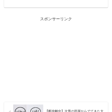
品。この部屋を使っていた夫はほとんど
エアコンつけなかったけど、これから長
男が使うことに。2年かけて大量の本と本
棚の片付けが終わったの...
スポンサーリンク
【断捨離中】次男の部屋からでてきた大