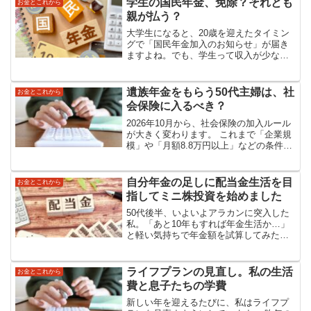
ふと思ったりする。...
学生の国民年金、免除？それとも
お金とこれから
親が払う？
大学生になると、20歳を迎えたタイミン
グで「国民年金加入のお知らせ」が届き
ますよね。でも、学生って収入が少ない
ことが多いし、「払わなくてもいい
の？」と疑問に思う方も多いのではない
でしょうか。わが家でも、長男が20歳を
遺族年金をもらう50代主婦は、社
お金とこれから
迎えたときにこの問題に直...
会保険に入るべき？
2026年10月から、社会保険の加入ルール
が大きく変わります。 これまで「企業規
模」や「月額8.8万円以上」などの条件が
あった社会保険加入ですが、今後は 週20
時間以上働けば加入が必須 という方向
へ。「扶養のまま働きたい」という人に
自分年金の足しに配当金生活を目
お金とこれから
とっては...
指してミニ株投資を始めました
50代後半、いよいよアラカンに突入した
私。「あと10年もすれば年金生活か…」
と軽い気持ちで年金額を試算してみた
ら、その少なさに愕然。専業主婦歴20年
以上。第三号被保険者として老齢基礎年
金はもらえるけれど、会社員として働い
ライフプランの見直し。私の生活
お金とこれから
た期間が短かった私は...
費と息子たちの学費
新しい年を迎えるたびに、私はライフプ