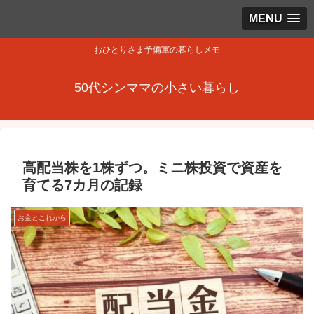
MENU
おひとりさま予備軍の暮らしメモ
50代シンママの小さい暮らし
高配当株を1株ずつ。ミニ株投資で資産を
育てる7カ月の記録
お金とこれから