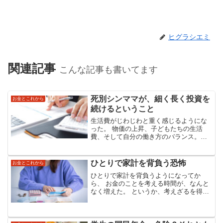
ヒグラシエミ
関連記事
こんな記事も書いてます
死別シンママが、細く長く投資を
お金とこれから
続けるということ
生活費がじわじわと重く感じるようにな
った。 物価の上昇、子どもたちの生活
費、そして自分の働き方のバランス。
「投資より生活が優先」という当たり前
のことを、今年に入ってようやく真正面
から受け止めた気がする。死別してシン
ひとりで家計を背負う恐怖
お金とこれから
ママになったとき、世界の...
ひとりで家計を背負うようになってか
ら、 お金のことを考える時間が、なんと
なく増えた。 というか、考えざるを得な
くなった。「今月いけるかな」 「来月は
どうだろう」 「この先、何年もつんだろ
う」そんなことを、洗濯物を干しながら