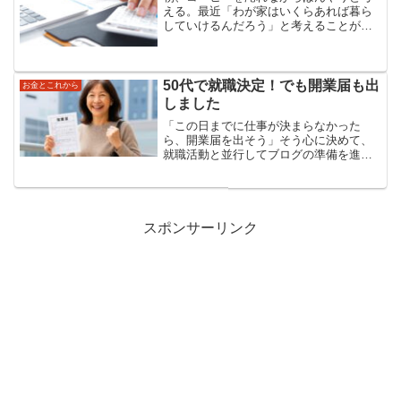
える。最近「わが家はいくらあれば暮ら
していけるんだろう」と考えることが増
えた。 働き方をどう整えるか...その答え
を探しているはずなのに、実はその前提
となる“生活ライン”がまだモヤッとしてい
る。働き方の迷...
50代で就職決定！でも開業届も出
お金とこれから
しました
「この日までに仕事が決まらなかった
ら、開業届を出そう」そう心に決めて、
就職活動と並行してブログの準備を進め
ていました。職業訓練校を卒業後、ハロ
ーワークを通しての支援期間もあり、
「早く就職しなければ」という焦りと、
「現実は厳しい」という不安の...
スポンサーリンク