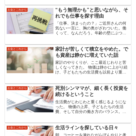
いる」と思われがちですが、正直なとこ
ろ、私はその通帳の数字を見て、途方に
“もう無理かも”と思いながら、そ
お金とこれから
暮れてしまいました...
れでも仕事を探す理由
「仕事、決まったの？」ご近所さんの何
気ない一言に、胸の奥がざわついた。働
くって、なんだろう。年齢の壁にぶつか
りながらも、もう一度スキルを活かした
いと願う私の、静かな決意の記録です。
ご近所さんとのやりとりから始まる日常
家計が苦しくて積立をやめた。で
お金とこれから
の一コマご近所さんに仕事...
も資産は静かに増えていた話
家計のやりくりが、ここ最近じわりと苦
しくなってきた。 物価は静かに上がり続
け、子どもたちの生活費も以前より重く
感じるように。毎月の固定費を見直して
も、どこにも余裕がない。「これからど
うしよう…」なんの解決策も思い浮かば
死別シンママが、細く長く投資を
お金とこれから
ず、日々が過ぎていく。...
続けるということ
生活費がじわじわと重く感じるようにな
った。 物価の上昇、子どもたちの生活
費、そして自分の働き方のバランス。
「投資より生活が優先」という当たり前
のことを、今年に入ってようやく真正面
から受け止めた気がする。死別してシン
生活ラインを探している日々
お金とこれから
ママになったとき、世界の...
朝、コーヒーを淹れながらぼんやりと考