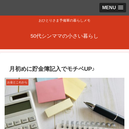
MENU
おひとりさま予備軍の暮らしメモ
50代シンママの小さい暮らし
月初めに貯金簿記入でモチベUP♪
お金とこれから